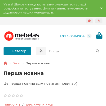
Увага! Шановні покупці, магазин знаходиться у стадії
розробки та тестування. Ціни та наявність уточнюють
додатково у наших менеджерів.
+380983141984
Категорії
Блог
Перша новина
Перша новина
Це перша новина всім новинам новина :-)
Відгуків: 0
/
Написати відгук